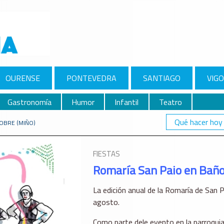
OURENSE
PONTEVEDRA
SANTIAGO
VIGO
Gastronomía
Humor
Infantil
Teatro
Qué hacer hoy
OBRE (MIÑO)
FIESTAS
Romaría San Paio en Baño
La edición anual de la Romaría de San 
agosto.
Como parte dele evento en la parroquia 