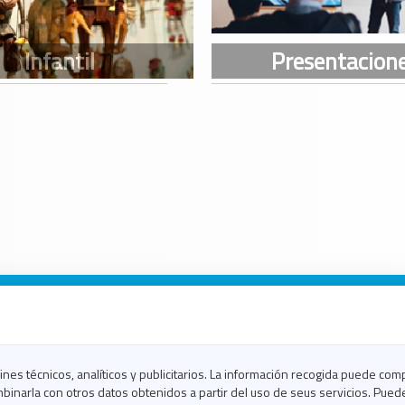
n Galicia
n Coruña
n Ferrol
fines técnicos, analíticos y publicitarios. La información recogida puede com
n Lugo
binarla con otros datos obtenidos a partir del uso de seus servicios. Pued
en Ourense