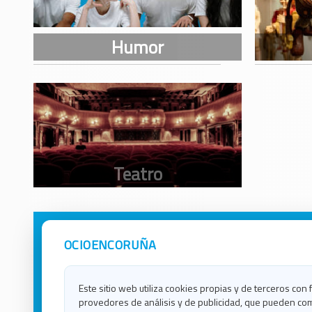
OCIOENCORUÑA
Avisos Legales
Ocio e
Política de Privacidad
Ocio e
Contacto
Ocio e
Este sitio web utiliza cookies propias y de terceros con 
Política de Cookies
Ocio e
provedores de análisis y de publicidad, que pueden com
Ocio 