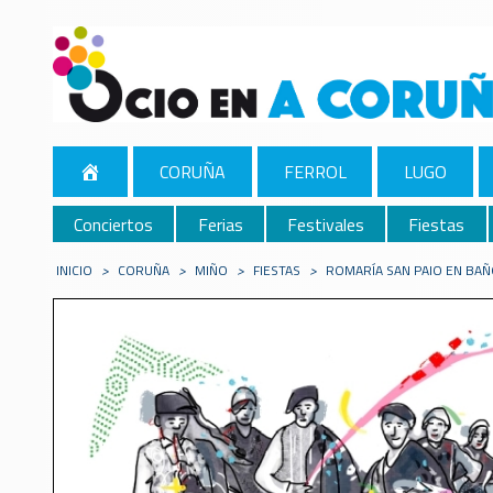
CORUÑA
FERROL
LUGO
Conciertos
Ferias
Festivales
Fiestas
INICIO
>
CORUÑA
>
MIÑO
>
FIESTAS
>
ROMARÍA SAN PAIO EN BAÑ