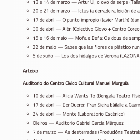
13 e 14 de marzo — Artur Ui, o ovo da serpe (Talí
20 e 21 de marzo — Ictus (a derradeira leición de 
17 de abril — O punto impropio (Javier Martín) (dan
30 de abril — Alén (Colectivo Glovo + Centro Coreo
15 e 16 de maio — Mofa e Befa: Os dous de sempr
22 de maio — Sabes que las flores de plástico nun
5 de xuño — Los dos hidalgos de Verona (LAZONA
Arteixo
Auditorio do Centro Cívico Cultural Manuel Murguía
10 de abril — Alicia Wants To (Bengala Teatro Físi
17 de abril — BenQuerer, Fran Sieira báilalle a Ca
24 de abril — Monte (Laboratorio Escénico)
Oleiros — Auditorio Gabriel García Márquez
7 de marzo — As desterradas (Producións Teatrais