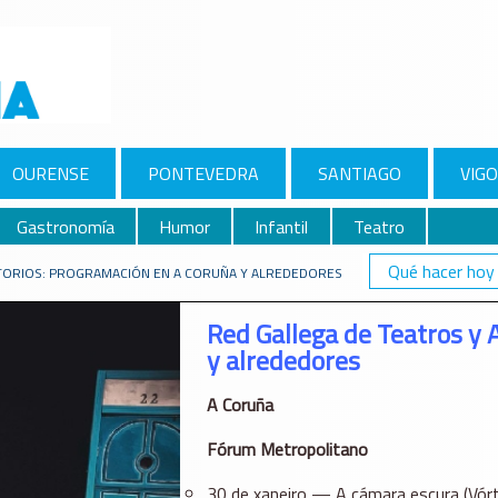
OURENSE
PONTEVEDRA
SANTIAGO
VIGO
Gastronomía
Humor
Infantil
Teatro
Qué hacer hoy
ITORIOS: PROGRAMACIÓN EN A CORUÑA Y ALREDEDORES
Red Gallega de Teatros y 
y alrededores
A Coruña
Fórum Metropolitano
30 de xaneiro — A cámara escura (Vórt