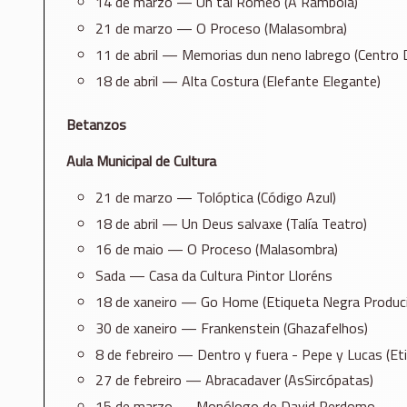
14 de marzo — Un tal Romeo (A Ramboia)
21 de marzo — O Proceso (Malasombra)
11 de abril — Memorias dun neno labrego (Centro 
18 de abril — Alta Costura (Elefante Elegante)
Betanzos
Aula Municipal de Cultura
21 de marzo — Tolóptica (Código Azul)
18 de abril — Un Deus salvaxe (Talía Teatro)
16 de maio — O Proceso (Malasombra)
Sada — Casa da Cultura Pintor Lloréns
18 de xaneiro — Go Home (Etiqueta Negra Produc
30 de xaneiro — Frankenstein (Ghazafelhos)
8 de febreiro — Dentro y fuera - Pepe y Lucas (Et
27 de febreiro — Abracadaver (AsSircópatas)
15 de marzo — Monólogo de David Perdomo