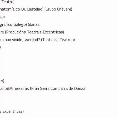
a Teatro)
anatomía do Dr. Castelao) (Grupo Chévere)
za)
gráfico Galego) (danza)
e (Producións Teatrais Excéntricas)
ca han vivido, ¿verdad? (Tanttaka Teatroa)
)
co)
amaño&Ameixeiras (Fran Sieira Compañía de Danza)
 Excéntricas)