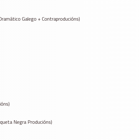
Dramático Galego + Contraproducións)
ións)
iqueta Negra Producións)