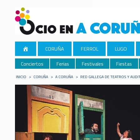
CORUÑA
FERROL
LUGO
Conciertos
Ferias
Festivales
Fiestas
INICIO
>
CORUÑA
>
A CORUÑA
>
RED GALLEGA DE TEATROS Y AUD