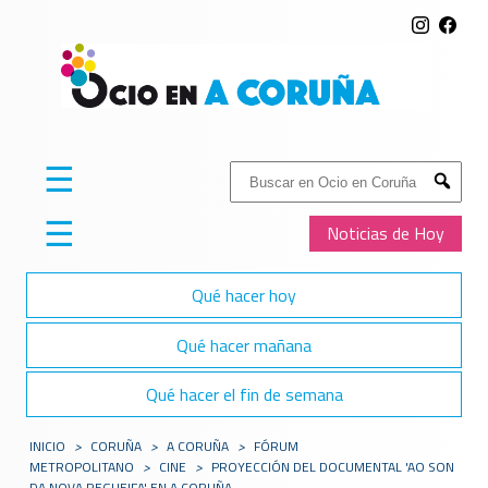
☰
Buscar:
Submit
☰
Noticias de Hoy
Qué hacer hoy
Qué hacer mañana
Qué hacer el fin de semana
INICIO
>
CORUÑA
>
A CORUÑA
>
FÓRUM
METROPOLITANO
>
CINE
>
PROYECCIÓN DEL DOCUMENTAL 'AO SON
DA NOVA REGUEIFA' EN A CORUÑA