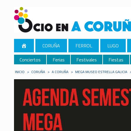
CORUÑA
FERROL
LUGO
Conciertos
Ferias
Festivales
Fiestas
INICIO
>
CORUÑA
>
A CORUÑA
>
MEGA MUSEO ESTRELLA GALICIA