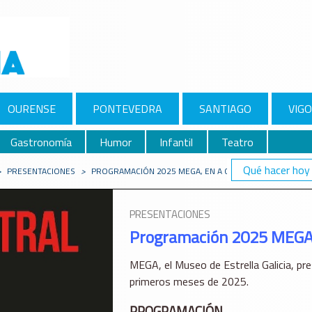
OURENSE
PONTEVEDRA
SANTIAGO
VIGO
Gastronomía
Humor
Infantil
Teatro
Qué hacer hoy
>
PRESENTACIONES
>
PROGRAMACIÓN 2025 MEGA, EN A CORUÑA
PRESENTACIONES
Programación 2025 MEGA,
MEGA, el Museo de Estrella Galicia, pr
primeros meses de 2025.
PROGRAMACIÓN