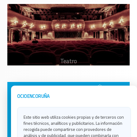
Avisos Legales
Ocio en Galicia
OCIOENCORUÑA
Política de Privacidad
Ocio en Coruña
Contacto
Ocio en Ferrol
Este sitio web utiliza cookies propias y de terceros con
Política de Cookies
Ocio en Lugo
fines técnicos, analíticos y publicitarios. La información
Ocio en Ourense
recogida puede compartirse con provedores de
Ocio en Pontevedra
análisis y de publicidad, que pueden combinarla con