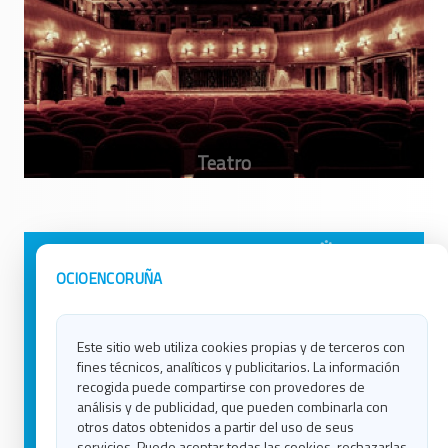
Avisos Legales
Ocio en Galicia
OCIOENCORUÑA
Política de Privacidad
Ocio en Coruña
Contacto
Ocio en Ferrol
Este sitio web utiliza cookies propias y de terceros con
Política de Cookies
Ocio en Lugo
fines técnicos, analíticos y publicitarios. La información
Ocio en Ourense
recogida puede compartirse con provedores de
Ocio en Pontevedra
análisis y de publicidad, que pueden combinarla con
Ocio en Santiago
otros datos obtenidos a partir del uso de seus
Ocio en Vigo
servicios. Puede aceptar todas las cookies, rechazarlas