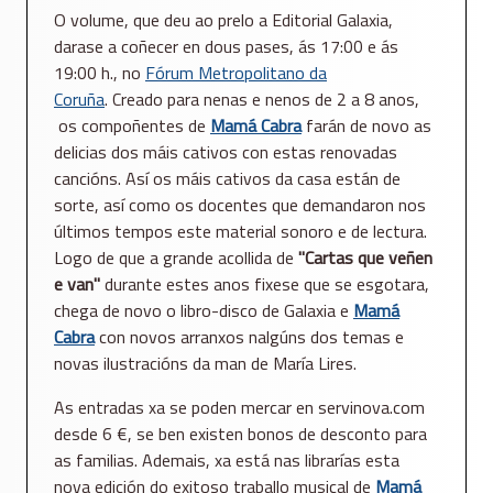
O volume, que deu ao prelo a Editorial Galaxia,
darase a coñecer en dous pases, ás 17:00 e ás
19:00 h., no
Fórum Metropolitano da
Coruña
. Creado para nenas e nenos de 2 a 8 anos,
os compoñentes de
Mamá Cabra
farán de novo as
delicias dos máis cativos con estas renovadas
cancións. Así os máis cativos da casa están de
sorte, así como os docentes que demandaron nos
últimos tempos este material sonoro e de lectura.
Logo de que a grande acollida de
"Cartas que veñen
e van"
durante estes anos fixese que se esgotara,
chega de novo o libro-disco de Galaxia e
Mamá
Cabra
con novos arranxos nalgúns dos temas e
novas ilustracións da man de María Lires.
As entradas xa se poden mercar en servinova.com
desde 6 €, se ben existen bonos de desconto para
as familias. Ademais, xa está nas librarías esta
nova edición do exitoso traballo musical de
Mamá