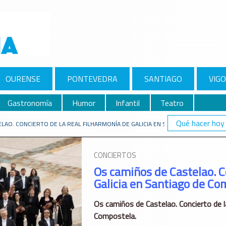
OURENSE
PONTEVEDRA
SANTIAGO
VIGO
Gastronomía
Humor
Infantil
Teatro
Qué hacer hoy
LAO. CONCIERTO DE LA REAL FILHARMONÍA DE GALICIA EN SANTIAGO DE COMPO
CONCIERTOS
Os camiños de Castelao. C
Galicia en Santiago de Co
Os camiños de Castelao. Concierto de l
Compostela.