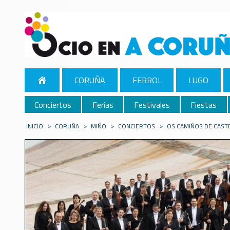
CORUÑA
FERROL
LUGO
Conciertos
Ferias
Festivales
Fiestas
INICIO
>
CORUÑA
>
MIÑO
>
CONCIERTOS
>
OS CAMIÑOS DE CASTE