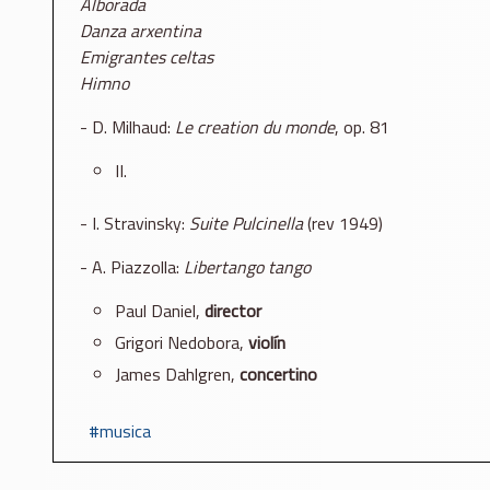
Alborada
Danza arxentina
Emigrantes celtas
Himno
- D. Milhaud:
Le creation du monde
, op. 81
II.
- I. Stravinsky:
Suite Pulcinella
(rev 1949)
- A. Piazzolla:
Libertango tango
Paul Daniel,
director
Grigori Nedobora,
violín
James Dahlgren,
concertino
musica