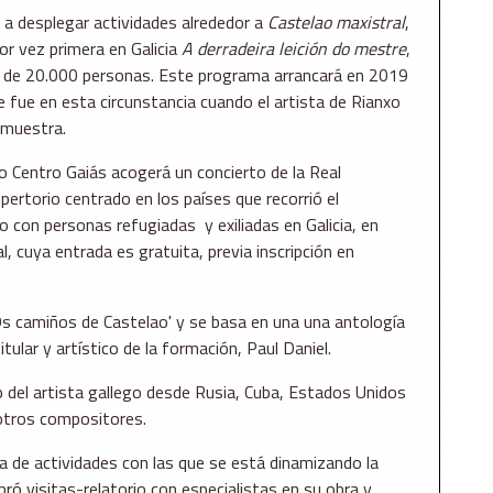
 a desplegar actividades alrededor a
Castelao maxistral
,
or vez primera en Galicia
A derradeira leición do mestre
,
ca de 20.000 personas. Este programa arrancará en 2019
ue fue en esta circunstancia cuando el artista de Rianxo
a muestra.
 Centro Gaiás acogerá un concierto de la Real
pertorio centrado en los países que recorrió el
o con personas refugiadas y exiliadas en Galicia, en
l, cuya entrada es gratuita, previa inscripción en
 'Os camiños de Castelao' y se basa en una una antología
tular y artístico de la formación, Paul Daniel.
lo del artista gallego desde Rusia, Cuba, Estados Unidos
e otros compositores.
 de actividades con las que se está dinamizando la
bró visitas-relatorio con especialistas en su obra y