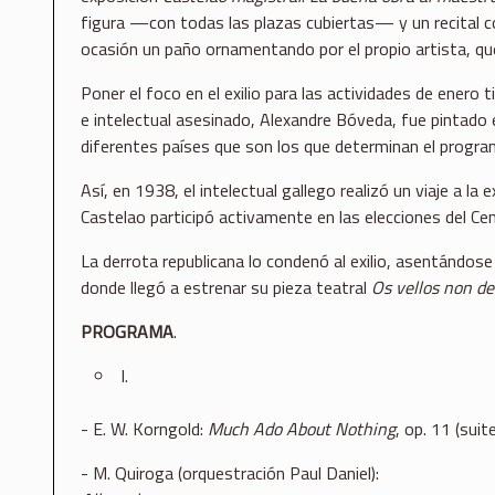
figura —con todas las plazas cubiertas— y un recital co
ocasión un paño ornamentando por el propio artista, q
Poner el foco en el exilio para las actividades de enero 
e intelectual asesinado, Alexandre Bóveda, fue pintado 
diferentes países que son los que determinan el program
Así, en 1938, el intelectual gallego realizó un viaje a l
Castelao participó activamente en las elecciones del C
La derrota republicana lo condenó al exilio, asentándos
donde llegó a estrenar su pieza teatral
Os vellos non d
PROGRAMA
.
I.
- E. W. Korngold:
Much Ado About Nothing
, op. 11 (suit
- M. Quiroga (orquestración Paul Daniel):