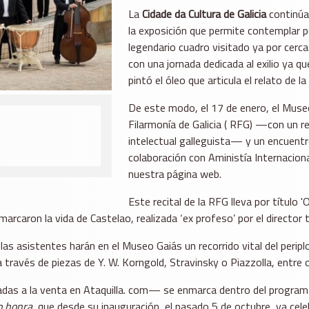
La
Cidade da Cultura de Galicia
continúa
la exposición que permite contemplar p
legendario cuadro visitado ya por cer
con una jornada dedicada al exilio ya q
pintó el óleo que articula el relato de l
De este modo, el 17 de enero, el Museo
Filarmonía de Galicia ( RFG) —con un re
intelectual galleguista— y un encuentr
colaboración con Aministía Internaciona
nuestra página web.
Este recital de la RFG lleva por título
caron la vida de Castelao, realizada ‘ex profeso’ por el director ti
las asistentes harán en el Museo Gaiás un recorrido vital del perip
 a través de piezas de Y. W. Korngold, Stravinsky o Piazzolla, entr
adas a la venta en Ataquilla. com— se enmarca dentro del programa
o honra
, que desde su inauguración, el pasado 5 de octubre, ya cele