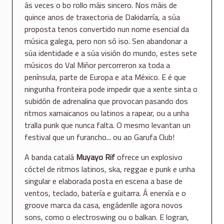
ás veces o bo rollo máis sincero. Nos máis de
quince anos de traxectoria de Dakidarría, a súa
proposta tenos convertido nun nome esencial da
música galega, pero non só iso. Sen abandonar a
súa identidade e a súa visión do mundo, estes sete
músicos do Val Miñor percorreron xa toda a
península, parte de Europa e ata México. E é que
ningunha fronteira pode impedir que a xente sinta o
subidón de adrenalina que provocan pasando dos
ritmos xamaicanos ou latinos a rapear, ou a unha
tralla punk que nunca falta. O mesmo levantan un
festival que un furancho... ou ao Garufa Club!
A banda catalá
Muyayo Rif
ofrece un explosivo
cóctel de ritmos latinos, ska, reggae e punk e unha
singular e elaborada posta en escena a base de
ventos, teclado, batería e guitarra. Á enerxía e o
groove marca da casa, engádenlle agora novos
sons, como o electroswing ou o balkan. E logran,