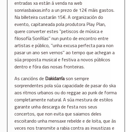
entradas xa están á venda na web
sonriasbaixas.info a un prezo de 12€ máis gastos.
Na billeteira custarán 15€. A organización do
evento, capitaneada pola produtora Play Plan,
quere converter estes "petiscos de música e
filosofía SonRías" nun punto de encontro entre
artistas e público, "unha excusa perfecta para non
pasar un ano sen vernos" ao tempo que achegan a
súa proposta musical e festiva a novos públicos
dentro e fóra das nosas fronteiras.
As cancións de
Dakidarría
son sempre
sorprendentes pola súa capacidade de pasar do ska
aos ritmos urbanos ou do reggae ao punk de forma
completamente natural. A súa mestura de estilos
garante unha descarga de festa nos seus
concertos, que non evita que saiamos deles
escoitando unha mensaxe rebelde e de loita, que ás
veces nos transmite a rabia contra as inxustizas e