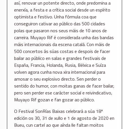
así, renovar un potente directo, onde predomina a
enerxía, a festa e a crítica social desde un espírito
optimista e festivo. Unha fórmula coa que
conseguiron cativar ao público das 500 cidades
polas que pasaron nos seus máis de 10 anos de
carreira. Muyayo Rif é considerada unha das bandas
máis internacionais da escena catalá. Con máis de
500 concertos ás súas costas e despois de facer
bailar ao público en salas e grandes festivais de
España, Francia, Holanda, Rusia, Bélxica e Suíza
volven agora cunha nova xira internacional para
amosar o seu explosivo directo. Sen perder o
sentido do humor, con moitas ganas de facer bailar,
pero sen perder ese carácter social e reivindicativo,
Muyayo Rif gozan e fan gozar ao público.
O Festival SonRías Baixas celebrará a súa 18ª
edición os 30, 31 de xullo e 1 de agosto de 2020 en
Bueu, cun cartel ao que aínda lle faltan moitos