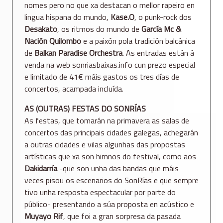
nomes pero no que xa destacan o mellor rapeiro en
lingua hispana do mundo,
Kase.O
, o punk-rock dos
Desakato
, os ritmos do mundo de
García Mc &
Nación Quilombo
e a paixón pola tradición balcánica
de
Balkan Paradise Orchestra
. As entradas están á
venda na web sonriasbaixas.info cun prezo especial
e limitado de 41€ máis gastos os tres días de
concertos, acampada incluída.
AS (OUTRAS) FESTAS DO SONRÍAS
As festas, que tomarán na primavera as salas de
concertos das principais cidades galegas, achegarán
a outras cidades e vilas algunhas das propostas
artísticas que xa son himnos do festival, como aos
Dakidarría
-que son unha das bandas que máis
veces pisou os escenarios do SonRías e que sempre
tivo unha resposta espectacular por parte do
público- presentando a súa proposta en acústico e
Muyayo Rif
, que foi a gran sorpresa da pasada