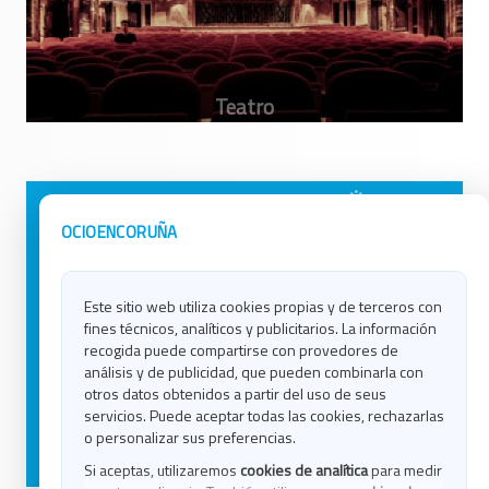
Avisos Legales
Ocio en Galicia
OCIOENCORUÑA
Política de Privacidad
Ocio en Coruña
Contacto
Ocio en Ferrol
Este sitio web utiliza cookies propias y de terceros con
Política de Cookies
Ocio en Lugo
fines técnicos, analíticos y publicitarios. La información
Ocio en Ourense
recogida puede compartirse con provedores de
Ocio en Pontevedra
análisis y de publicidad, que pueden combinarla con
Ocio en Santiago
otros datos obtenidos a partir del uso de seus
Ocio en Vigo
servicios. Puede aceptar todas las cookies, rechazarlas
o personalizar sus preferencias.
Blog
Si aceptas, utilizaremos
cookies de analítica
para medir