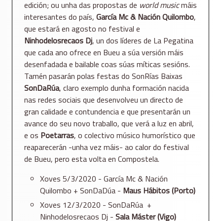
edición; ou unha das propostas de
world music
máis
interesantes do país,
García Mc & Nación Quilombo
,
que estará en agosto no festival e
Ninhodelosrecaos Dj
, un dos líderes de La Pegatina
que cada ano ofrece en Bueu a súa versión máis
desenfadada e bailable coas súas míticas sesións.
Tamén pasarán polas festas do SonRías Baixas
SonDaRúa
, claro exemplo dunha formación nacida
nas redes sociais que desenvolveu un directo de
gran calidade e contundencia e que presentarán un
avance do seu novo traballo, que verá a luz en abril,
e os
Poetarras
, o colectivo músico humorístico que
reaparecerán -unha vez máis- ao calor do festival
de Bueu, pero esta volta en Compostela.
Xoves 5/3/2020 - García Mc & Nación
Quilombo + SonDaDúa -
Maus Hábitos (Porto)
Xoves 12/3/2020 - SonDaRúa +
Ninhodelosrecaos Dj -
Sala Máster (Vigo)