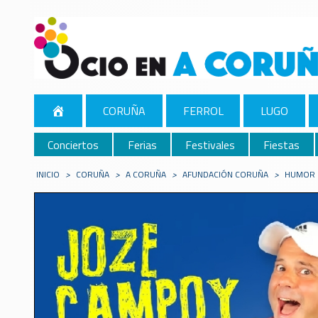
CORUÑA
FERROL
LUGO
Conciertos
Ferias
Festivales
Fiestas
INICIO
>
CORUÑA
>
A CORUÑA
>
AFUNDACIÓN CORUÑA
>
HUMOR