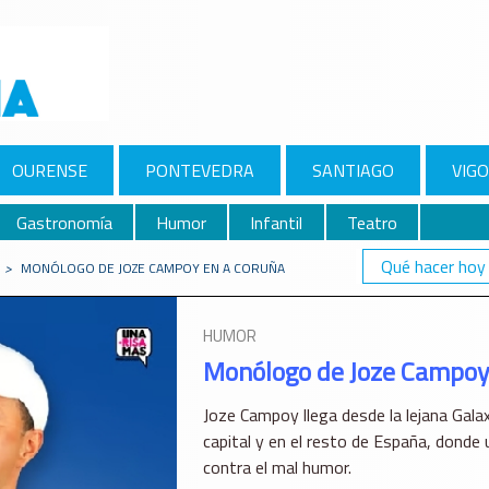
OURENSE
PONTEVEDRA
SANTIAGO
VIGO
Gastronomía
Humor
Infantil
Teatro
Qué hacer hoy
>
MONÓLOGO DE JOZE CAMPOY EN A CORUÑA
HUMOR
Monólogo de Joze Campoy
Joze Campoy llega desde la lejana Galaxia
capital y en el resto de España, donde 
contra el mal humor.