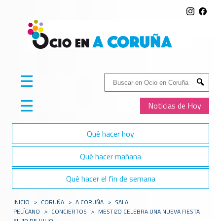
☰
Buscar:
Submit
☰
Noticias de Hoy
Qué hacer hoy
Qué hacer mañana
Qué hacer el fin de semana
INICIO
>
CORUÑA
>
A CORUÑA
>
SALA
PELÍCANO
>
CONCIERTOS
>
MESTIZO CELEBRA UNA NUEVA FIESTA
EL 10 DE JULIO