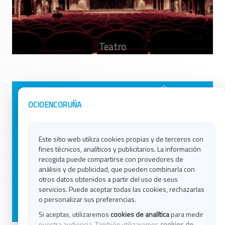
Avisos Legales
Ocio en Galicia
OCIOENCORUÑA
Política de Privacidad
Ocio en Coruña
Contacto
Ocio en Ferrol
Este sitio web utiliza cookies propias y de terceros con
Política de Cookies
Ocio en Lugo
fines técnicos, analíticos y publicitarios. La información
Ocio en Ourense
recogida puede compartirse con provedores de
Ocio en Pontevedra
análisis y de publicidad, que pueden combinarla con
Ocio en Santiago
otros datos obtenidos a partir del uso de seus
Ocio en Vigo
servicios. Puede aceptar todas las cookies, rechazarlas
o personalizar sus preferencias.
Blog
Si aceptas, utilizaremos
cookies de analítica
para medir
nuestra audiencia. También utilizaremos
cookies de