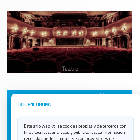
Avisos Legales
Ocio en Galicia
OCIOENCORUÑA
Política de Privacidad
Ocio en Coruña
Contacto
Ocio en Ferrol
Este sitio web utiliza cookies propias y de terceros con
Política de Cookies
Ocio en Lugo
fines técnicos, analíticos y publicitarios. La información
Ocio en Ourense
recogida puede compartirse con provedores de