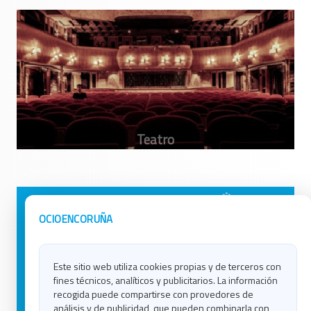
Avisos Legales
Ocio en Galicia
OCIOENCORUÑA
Política de Privacidad
Ocio en Coruña
Contacto
Ocio en Ferrol
Este sitio web utiliza cookies propias y de terceros con
Política de Cookies
Ocio en Lugo
fines técnicos, analíticos y publicitarios. La información
Ocio en Ourense
recogida puede compartirse con provedores de
Ocio en Pontevedra
análisis y de publicidad, que pueden combinarla con