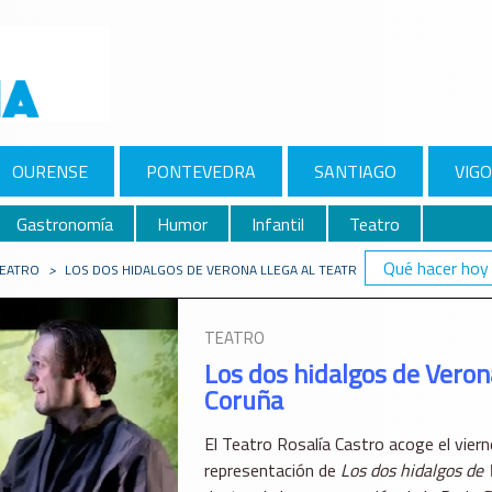
OURENSE
PONTEVEDRA
SANTIAGO
VIGO
Gastronomía
Humor
Infantil
Teatro
Qué hacer hoy
EATRO
>
LOS DOS HIDALGOS DE VERONA LLEGA AL TEATRO ROSALÍA CASTRO D
TEATRO
Los dos hidalgos de Verona
Coruña
El
Teatro Rosalía Castro
acoge el viern
representación de
Los dos hidalgos de