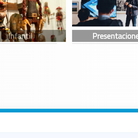
n Galicia
n Coruña
n Ferrol