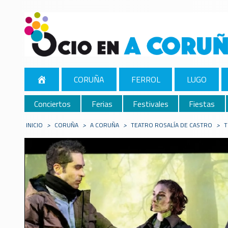
CORUÑA
FERROL
LUGO
Conciertos
Ferias
Festivales
Fiestas
INICIO
>
CORUÑA
>
A CORUÑA
>
TEATRO ROSALÍA DE CASTRO
>
T