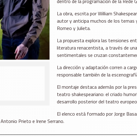
dentro de la programación de la
Rede G
La obra, escrita por
William Shakespea
autor y anticipa muchos de los temas 
Romeo y Julieta
.
La propuesta explora las tensiones en
literatura renacentista, a través de una
sentimentales se cruzan constanteme
La dirección y adaptación corren a car
responsable también de la escenografía
El montaje destaca además por la pres
teatro shakespeariano: el criado humorí
desarrollo posterior del teatro europeo
El elenco está formado por
Jorge Basa
,
Antonio Prieto
e
Irene Serrano
.