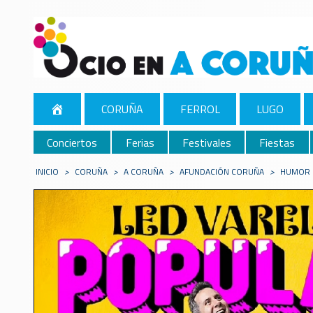
CORUÑA
FERROL
LUGO
Conciertos
Ferias
Festivales
Fiestas
INICIO
>
CORUÑA
>
A CORUÑA
>
AFUNDACIÓN CORUÑA
>
HUMOR