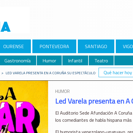
OURENSE
PONTEVEDRA
SANTIAGO
VIGO
Gastronomía
Humor
Infantil
Teatro
Qué hacer hoy
>
LED VARELA PRESENTA EN A CORUÑA SU ESPECTÁCULO “POPULAR”
HUMOR
Led Varela presenta en A 
El Auditorio Sede Afundación A Coruña 
los comediantes de habla hispana más
El humorista venezolano-uruguayo, resi