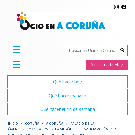
☰
Buscar:
Submit
☰
Noticias de Hoy
Qué hacer hoy
Qué hacer mañana
Qué hacer el fin de semana
INICIO
>
CORUÑA
>
A CORUÑA
>
PALACIO DE LA
ÓPERA
>
CONCIERTOS
>
LA SINFÓNICA DE GALICIA ACTÚA EN A
CORUÑA BAJO LA DIRECCIÓN DE JOSÉ TRIGUEROS