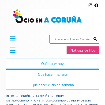
☰
Buscar:
Submit
☰
Noticias de Hoy
Qué hacer hoy
Qué hacer mañana
Qué hacer el fin de semana
INICIO
>
CORUÑA
>
A CORUÑA
>
FÓRUM
METROPOLITANO
>
CINE
>
LA SALA FERNANDO REY PROYECTA
“EOJJEOLSUGA COBSDA (NO HAY OTRA OPCIÓN)” DE PARK CHAN-WOOK