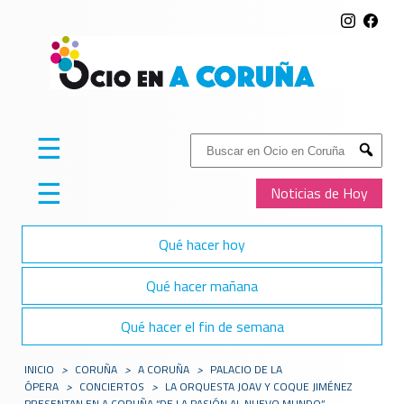
☰
Buscar:
Submit
☰
Noticias de Hoy
Qué hacer hoy
Qué hacer mañana
Qué hacer el fin de semana
INICIO
>
CORUÑA
>
A CORUÑA
>
PALACIO DE LA
ÓPERA
>
CONCIERTOS
>
LA ORQUESTA JOAV Y COQUE JIMÉNEZ
PRESENTAN EN A CORUÑA “DE LA PASIÓN AL NUEVO MUNDO”