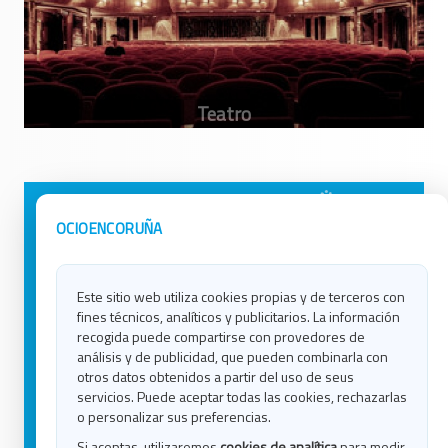
Avisos Legales
Ocio en Galicia
OCIOENCORUÑA
Política de Privacidad
Ocio en Coruña
Contacto
Ocio en Ferrol
Este sitio web utiliza cookies propias y de terceros con
Política de Cookies
Ocio en Lugo
fines técnicos, analíticos y publicitarios. La información
Ocio en Ourense
recogida puede compartirse con provedores de
Ocio en Pontevedra
análisis y de publicidad, que pueden combinarla con
Ocio en Santiago
otros datos obtenidos a partir del uso de seus
Ocio en Vigo
servicios. Puede aceptar todas las cookies, rechazarlas
o personalizar sus preferencias.
Blog
Si aceptas, utilizaremos
cookies de analítica
para medir