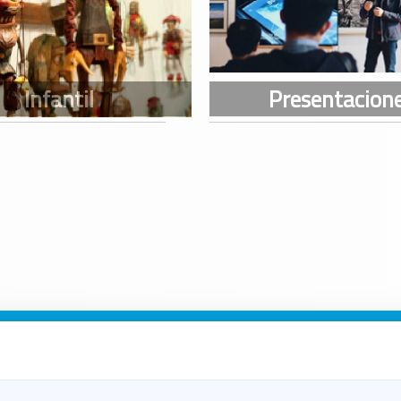
n Galicia
n Coruña
n Ferrol