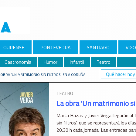
OURENSE
PONTEVEDRA
SANTIAGO
VIGO
Gastronomía
Humor
Infantil
Teatro
Qué hacer hoy
 OBRA 'UN MATRIMONIO SIN FILTROS' EN A CORUÑA
TEATRO
La obra 'Un matrimonio sin
Marta Hazas y Javier Veiga llegarán al
sin filtros', que se representará los dí
20:30 h cada jornada. Las entradas para