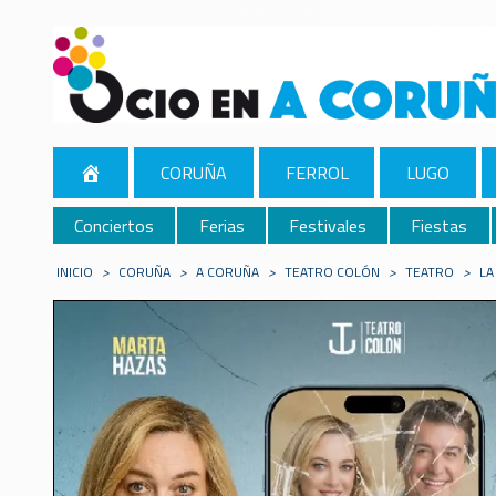
CORUÑA
FERROL
LUGO
Conciertos
Ferias
Festivales
Fiestas
INICIO
>
CORUÑA
>
A CORUÑA
>
TEATRO COLÓN
>
TEATRO
>
LA