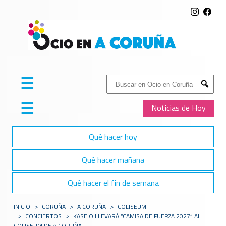
☰
Buscar:
Submit
☰
Noticias de Hoy
Qué hacer hoy
Qué hacer mañana
Qué hacer el fin de semana
INICIO
>
CORUÑA
>
A CORUÑA
>
COLISEUM
>
CONCIERTOS
>
KASE.O LLEVARÁ “CAMISA DE FUERZA 2027” AL
COLISEUM DE A CORUÑA