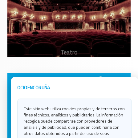
Avisos Legales
Ocio en Galicia
OCIOENCORUÑA
Política de Privacidad
Ocio en Coruña
Contacto
Ocio en Ferrol
Este sitio web utiliza cookies propias y de terceros con
Política de Cookies
Ocio en Lugo
fines técnicos, analíticos y publicitarios. La información
Ocio en Ourense
recogida puede compartirse con provedores de
Ocio en Pontevedra
análisis y de publicidad, que pueden combinarla con
Ocio en Santiago
otros datos obtenidos a partir del uso de seus