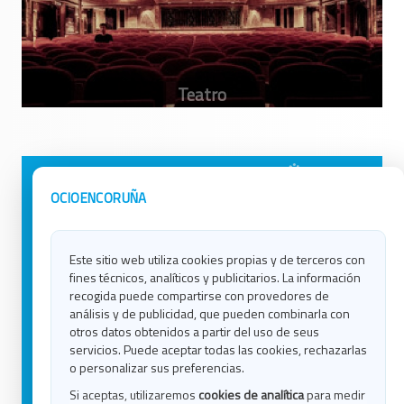
Avisos Legales
Ocio en Galicia
OCIOENCORUÑA
Política de Privacidad
Ocio en Coruña
Contacto
Ocio en Ferrol
Este sitio web utiliza cookies propias y de terceros con
Política de Cookies
Ocio en Lugo
fines técnicos, analíticos y publicitarios. La información
Ocio en Ourense
recogida puede compartirse con provedores de
Ocio en Pontevedra
análisis y de publicidad, que pueden combinarla con
Ocio en Santiago
otros datos obtenidos a partir del uso de seus
Ocio en Vigo
servicios. Puede aceptar todas las cookies, rechazarlas
o personalizar sus preferencias.
Blog
Si aceptas, utilizaremos
cookies de analítica
para medir