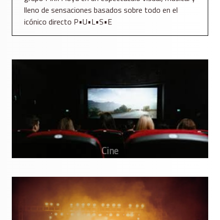
lleno de sensaciones basados sobre todo en el
icónico directo P•U•L•S•E