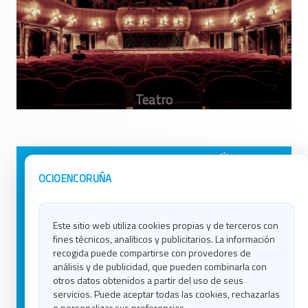
Avisos Legales
Ocio en Galicia
OCIOENCORUÑA
Política de Privacidad
Ocio en Coruña
Contacto
Ocio en Ferrol
Este sitio web utiliza cookies propias y de terceros con
Política de Cookies
Ocio en Lugo
fines técnicos, analíticos y publicitarios. La información
Ocio en Ourense
recogida puede compartirse con provedores de
Ocio en Pontevedra
análisis y de publicidad, que pueden combinarla con
Ocio en Santiago
otros datos obtenidos a partir del uso de seus
Ocio en Vigo
servicios. Puede aceptar todas las cookies, rechazarlas
o personalizar sus preferencias.