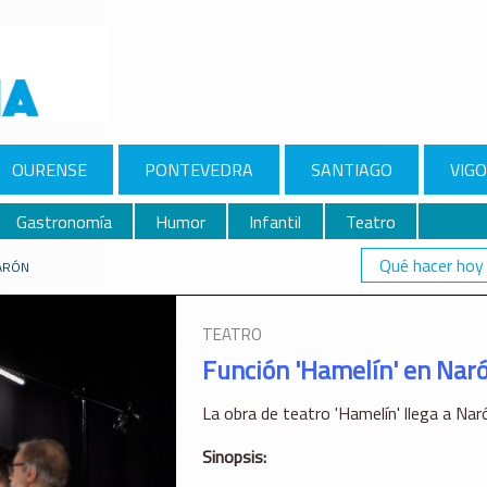
OURENSE
PONTEVEDRA
SANTIAGO
VIGO
Gastronomía
Humor
Infantil
Teatro
Qué hacer hoy
NARÓN
TEATRO
Función 'Hamelín' en Nar
La obra de teatro 'Hamelín' llega a Na
Sinopsis: