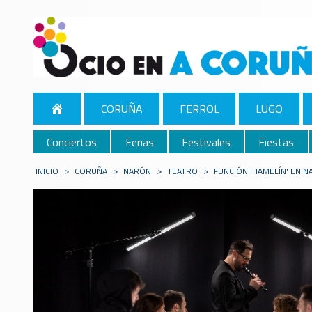
CORUÑA
FERROL
LUGO
Conciertos
Ferias
Festivales
Fiestas
INICIO
>
CORUÑA
>
NARÓN
>
TEATRO
>
FUNCIÓN 'HAMELÍN' EN 