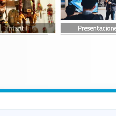
n Galicia
n Coruña
n Ferrol