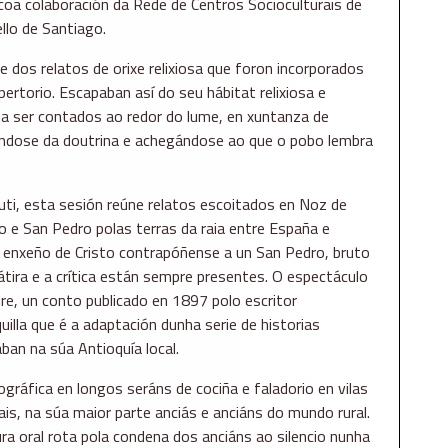
coa colaboración da Rede de Centros Socioculturais de
llo de Santiago.
e dos relatos de orixe relixiosa que foron incorporados
pertorio. Escapaban así do seu hábitat relixiosa e
a ser contados ao redor do lume, en xuntanza de
ndose da doutrina e achegándose ao que o pobo lembra
ti, esta sesión reúne relatos escoitados en Noz de
to e San Pedro polas terras da raia entre España e
o enxeño de Cristo contrapóñense a un San Pedro, bruto
átira e a crítica están sempre presentes. O espectáculo
dre, un conto publicado en 1897 polo escritor
lla que é a adaptación dunha serie de historias
aban na súa Antioquía local.
ográfica en longos seráns de cociña e faladorio en vilas
is, na súa maior parte anciás e anciáns do mundo rural.
ra oral rota pola condena dos anciáns ao silencio nunha