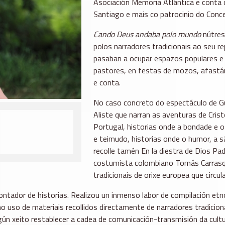
Asociación Memoria Atlántica e conta 
Santiago e mais co patrocinio do Conce
Cando Deus andaba polo mundo
nútres
polos narradores tradicionais ao seu re
pasaban a ocupar espazos populares e 
pastores, en festas de mozos, afastá
e conta.
No caso concreto do espectáculo de Gu
Aliste que narran as aventuras de Cris
Portugal, historias onde a bondade e 
e teimudo, historias onde o humor, a s
recolle tamén En la diestra de Dios Pa
costumista colombiano Tomás Carrasqui
tradicionais de orixe europea que circul
 contador de historias. Realizou un inmenso labor de compilación etn
 uso de materiais recollidos directamente de narradores tradiciona
gún xeito restablecer a cadea de comunicación-transmisión da cultu