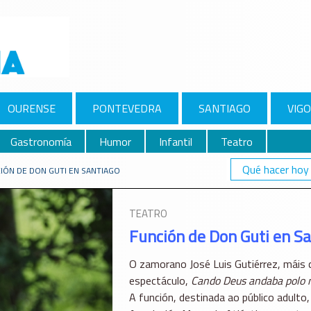
OURENSE
PONTEVEDRA
SANTIAGO
VIGO
Gastronomía
Humor
Infantil
Teatro
Qué hacer hoy
IÓN DE DON GUTI EN SANTIAGO
TEATRO
Función de Don Guti en S
O zamorano José Luis Gutiérrez, máis c
espectáculo,
Cando Deus andaba polo
A función, destinada ao público adulto