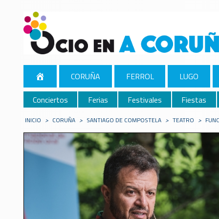
CORUÑA
FERROL
LUGO
Conciertos
Ferias
Festivales
Fiestas
INICIO
>
CORUÑA
>
SANTIAGO DE COMPOSTELA
>
TEATRO
>
FUNC