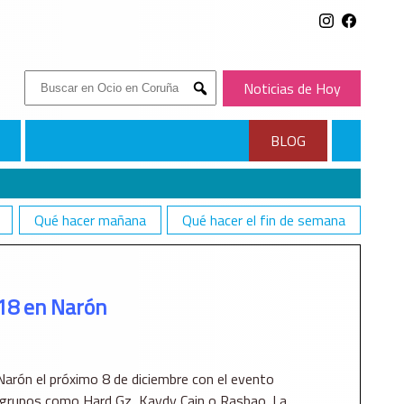
Buscar:
Noticias de Hoy
Submit
BLOG
Qué hacer mañana
Qué hacer el fin de semana
018 en Narón
 Narón el próximo 8 de diciembre con el evento
l grupos como Hard Gz, Kaydy Cain o Rasbao. La