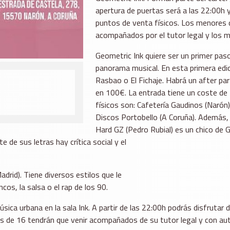
apertura de puertas será a las 22:00h y
puntos de venta físicos. Los menores 
acompañados por el tutor legal y los m
Geometric Ink quiere ser un primer paso
panorama musical. En esta primera edi
Rasbao o El Fichaje. Habrá un after pa
en 100€. La entrada tiene un coste de 
físicos son: Cafetería Gaudinos (Narón)
Discos Portobello (A Coruña). Además, s
Hard GZ (Pedro Rubial) es un chico de G
 de sus letras hay crítica social y el
drid). Tiene diversos estilos que le
os, la salsa o el rap de los 90.
música urbana en la sala Ink. A partir de las 22:00h podrás disfrut
s de 16 tendrán que venir acompañados de su tutor legal y con au