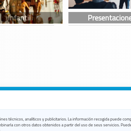
n Galicia
n Coruña
n Ferrol
fines técnicos, analíticos y publicitarios. La información recogida puede com
n Lugo
binarla con otros datos obtenidos a partir del uso de seus servicios. Pued
en Ourense
.