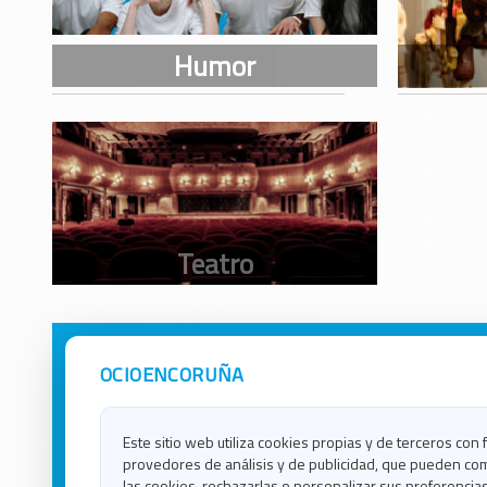
OCIOENCORUÑA
Avisos Legales
Ocio e
Política de Privacidad
Ocio e
Contacto
Ocio e
Este sitio web utiliza cookies propias y de terceros con 
Política de Cookies
Ocio e
provedores de análisis y de publicidad, que pueden com
Ocio 
las cookies, rechazarlas o personalizar sus preferencias