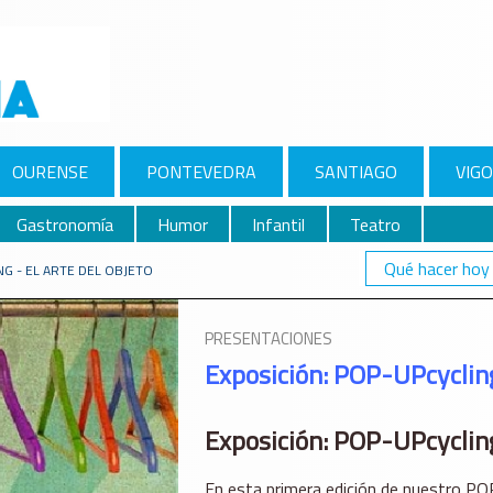
OURENSE
PONTEVEDRA
SANTIAGO
VIGO
Gastronomía
Humor
Infantil
Teatro
Qué hacer hoy
NG - EL ARTE DEL OBJETO
PRESENTACIONES
Exposición: POP-UPcycling
Exposición: POP-UPcycling
En esta primera edición de nuestro POP-