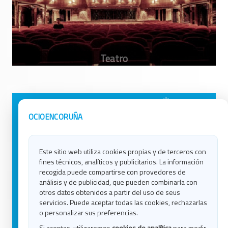
Avisos Legales
Ocio en Galicia
OCIOENCORUÑA
Política de Privacidad
Ocio en Coruña
Contacto
Ocio en Ferrol
Este sitio web utiliza cookies propias y de terceros con
Política de Cookies
Ocio en Lugo
fines técnicos, analíticos y publicitarios. La información
Ocio en Ourense
recogida puede compartirse con provedores de
Ocio en Pontevedra
análisis y de publicidad, que pueden combinarla con
Ocio en Santiago
otros datos obtenidos a partir del uso de seus
Ocio en Vigo
servicios. Puede aceptar todas las cookies, rechazarlas
o personalizar sus preferencias.
Blog
Si aceptas, utilizaremos
cookies de analítica
para medir