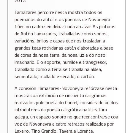
2012.
Lamazares percorre nesta mostra todos os
poemarios do autor e os poemas de Novoneyra
flúen no cadro sen deixar nada ao azar. As pinturas
de Antón Lamazares, traballadas como soños,
variacións, brillos e capas que nos trasladan a
grandes teas rothkianas están elaboradas a base
de cores da nosa terra, da nosa luz e do noso
imaxinario. E o soporte, humilde e transgresor,
traballado como a terra se traballa na aldea,
sementado, mollado e secado, o cartón.
A conexión Lamazares-Novoneyra refórzase nesta
mostra coa exhibición de cincuenta caligramas
realizados polo poeta do Courel, considerado un dos
introdutores da poesía caligráfica na literatura
galega, un espazo sonoro no que reencontrarse coa
voz de Novoneyra e catro retratos realizados por
Laxeiro, Tino Grandío, Tavera e Lorente.