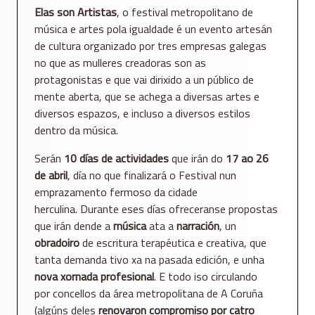
Elas son Artistas
, o festival metropolitano de
música e artes pola igualdade é un evento artesán
de cultura organizado por tres empresas galegas
no que as mulleres creadoras son as
protagonistas e que vai dirixido a un público de
mente aberta, que se achega a diversas artes e
diversos espazos, e incluso a diversos estilos
dentro da música.
Serán
10 días de actividades
que irán do
17 ao 26
de abril
, día no que finalizará o Festival nun
emprazamento fermoso da cidade
herculina. Durante eses días ofreceranse propostas
que irán dende a
música
ata a
narración
, un
obradoiro
de escritura terapéutica e creativa, que
tanta demanda tivo xa na pasada edición, e unha
nova xornada profesional
. E todo iso circulando
por concellos da área metropolitana de A Coruña
(algúns deles
renovaron compromiso por catro