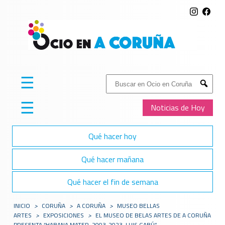
☰
Buscar:
Submit
☰
Noticias de Hoy
Qué hacer hoy
Qué hacer mañana
Qué hacer el fin de semana
INICIO
>
CORUÑA
>
A CORUÑA
>
MUSEO BELLAS
ARTES
>
EXPOSICIONES
>
EL MUSEO DE BELAS ARTES DE A CORUÑA
PRESENTA “HABANA MATER. 2003-2023. LUIS GABÚ”