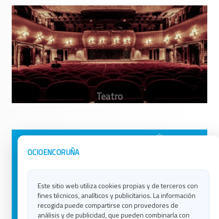
Avisos Legales
Ocio en Galicia
OCIOENCORUÑA
Política de Privacidad
Ocio en Coruña
Contacto
Ocio en Ferrol
Este sitio web utiliza cookies propias y de terceros con
Política de Cookies
Ocio en Lugo
fines técnicos, analíticos y publicitarios. La información
Ocio en Ourense
recogida puede compartirse con provedores de
Ocio en Pontevedra
análisis y de publicidad, que pueden combinarla con