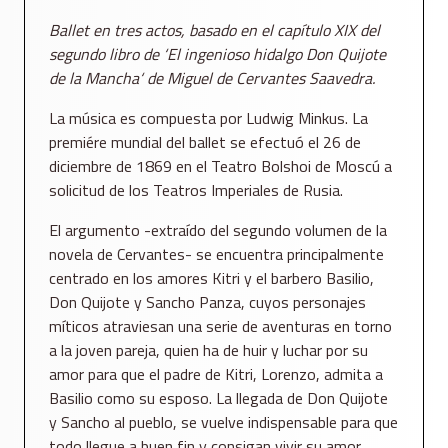
Ballet en tres actos, basado en el capítulo XIX del
segundo libro de ‘El ingenioso hidalgo Don Quijote
de la Mancha‘ de Miguel de Cervantes Saavedra.
La música es compuesta por Ludwig Minkus. La
premiére mundial del ballet se efectuó el 26 de
diciembre de 1869 en el Teatro Bolshoi de Moscú a
solicitud de los Teatros Imperiales de Rusia.
El argumento -extraído del segundo volumen de la
novela de Cervantes- se encuentra principalmente
centrado en los amores Kitri y el barbero Basilio,
Don Quijote y Sancho Panza, cuyos personajes
míticos atraviesan una serie de aventuras en torno
a la joven pareja, quien ha de huir y luchar por su
amor para que el padre de Kitri, Lorenzo, admita a
Basilio como su esposo. La llegada de Don Quijote
y Sancho al pueblo, se vuelve indispensable para que
todo llegue a buen fin y consigan vivir su amor