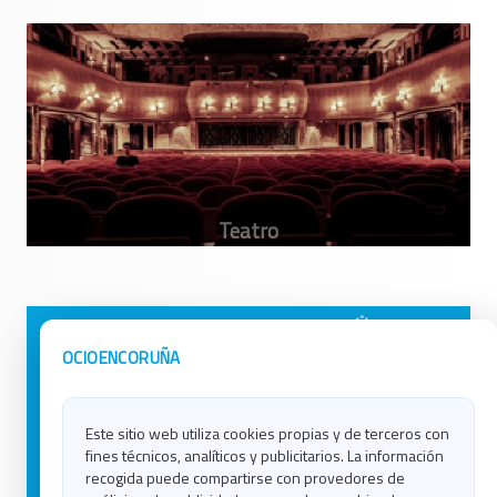
Avisos Legales
Ocio en Galicia
OCIOENCORUÑA
Política de Privacidad
Ocio en Coruña
Contacto
Ocio en Ferrol
Este sitio web utiliza cookies propias y de terceros con
Política de Cookies
Ocio en Lugo
fines técnicos, analíticos y publicitarios. La información
Ocio en Ourense
recogida puede compartirse con provedores de
Ocio en Pontevedra