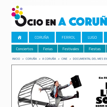
CORUÑA
FERROL
LUGO
Conciertos
Ferias
Festivales
Fiestas
INICIO
>
CORUÑA
>
A CORUÑA
>
CINE
>
DOCUMENTAL DEL MES EN