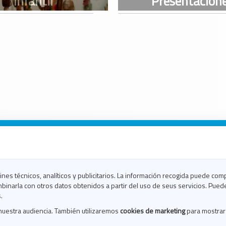
n Galicia
n Coruña
n Ferrol
fines técnicos, analíticos y publicitarios. La información recogida puede com
n Lugo
binarla con otros datos obtenidos a partir del uso de seus servicios. Pued
en Ourense
.
en Pontevedra
nuestra audiencia. También utilizaremos
cookies de marketing
para mostrar
n Santiago