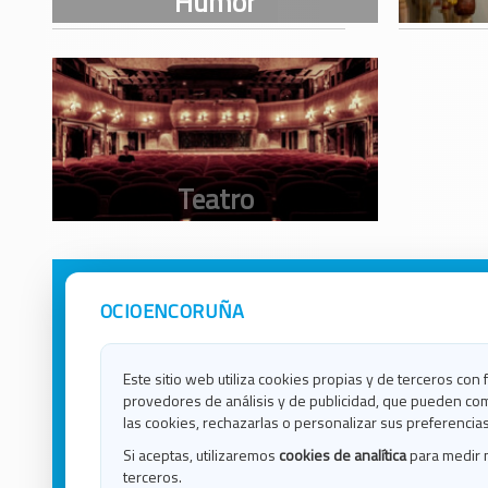
OCIOENCORUÑA
Avisos Legales
Ocio e
Política de Privacidad
Ocio e
Contacto
Ocio e
Este sitio web utiliza cookies propias y de terceros con 
Política de Cookies
Ocio e
provedores de análisis y de publicidad, que pueden com
Ocio 
las cookies, rechazarlas o personalizar sus preferencias
Ocio 
Si aceptas, utilizaremos
cookies de analítica
para medir 
Ocio e
terceros.