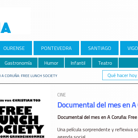
OURENSE
PONTEVEDRA
SANTIAGO
VIGO
Gastronomía
Humor
Infantil
Teatro
Qué hacer hoy
 A CORUÑA: FREE LUNCH SOCIETY
CINE
Documental del mes en A 
Documental del mes en A Coruña: Free 
Una película sorprendente y reflexiva so
agenda social.