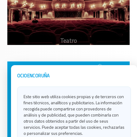
Avisos Legales
Ocio en Galicia
OCIOENCORUÑA
Política de Privacidad
Ocio en Coruña
Contacto
Ocio en Ferrol
Este sitio web utiliza cookies propias y de terceros con
Política de Cookies
Ocio en Lugo
fines técnicos, analíticos y publicitarios. La información
Ocio en Ourense
recogida puede compartirse con provedores de
Ocio en Pontevedra
análisis y de publicidad, que pueden combinarla con
Ocio en Santiago
otros datos obtenidos a partir del uso de seus
Ocio en Vigo
servicios. Puede aceptar todas las cookies, rechazarlas
o personalizar sus preferencias.
Blog