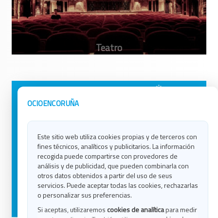
Avisos Legales
Ocio en Galicia
OCIOENCORUÑA
Política de Privacidad
Ocio en Coruña
Contacto
Ocio en Ferrol
Este sitio web utiliza cookies propias y de terceros con
Política de Cookies
Ocio en Lugo
fines técnicos, analíticos y publicitarios. La información
Ocio en Ourense
recogida puede compartirse con provedores de
Ocio en Pontevedra
análisis y de publicidad, que pueden combinarla con
Ocio en Santiago
otros datos obtenidos a partir del uso de seus
Ocio en Vigo
servicios. Puede aceptar todas las cookies, rechazarlas
o personalizar sus preferencias.
Blog
Si aceptas, utilizaremos
cookies de analítica
para medir