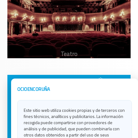
Avisos Legales
Ocio en Galicia
OCIOENCORUÑA
Política de Privacidad
Ocio en Coruña
Contacto
Ocio en Ferrol
Este sitio web utiliza cookies propias y de terceros con
Política de Cookies
Ocio en Lugo
fines técnicos, analíticos y publicitarios. La información
Ocio en Ourense
recogida puede compartirse con provedores de
Ocio en Pontevedra
análisis y de publicidad, que pueden combinarla con
Ocio en Santiago
otros datos obtenidos a partir del uso de seus