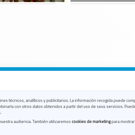
n Galicia
n Coruña
n Ferrol
fines técnicos, analíticos y publicitarios. La información recogida puede com
n Lugo
binarla con otros datos obtenidos a partir del uso de seus servicios. Pued
en Ourense
.
en Pontevedra
nuestra audiencia. También utilizaremos
cookies de marketing
para mostrar
n Santiago
n Vigo