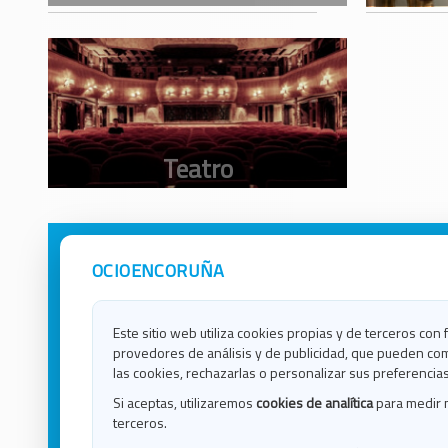
OCIOENCORUÑA
Avisos Legales
Ocio e
Política de Privacidad
Ocio e
Contacto
Ocio e
Este sitio web utiliza cookies propias y de terceros con 
Política de Cookies
Ocio e
provedores de análisis y de publicidad, que pueden com
Ocio 
las cookies, rechazarlas o personalizar sus preferencias
Ocio 
Si aceptas, utilizaremos
cookies de analítica
para medir 
Ocio e
terceros.
Ocio e