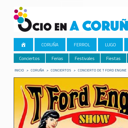
CORUÑA
FERROL
LUGO
Conciertos
Ferias
Festivales
Fiestas
INICIO
>
CORUÑA
>
CONCIERTOS
>
CONCIERTO DE T FORD ENGINE