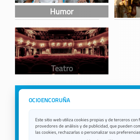
OCIOENCORUÑA
Avisos Legales
Ocio e
Política de Privacidad
Ocio e
Contacto
Ocio e
Este sitio web utiliza cookies propias y de terceros con 
Política de Cookies
Ocio e
provedores de análisis y de publicidad, que pueden com
Ocio 
las cookies, rechazarlas o personalizar sus preferencias
Ocio 