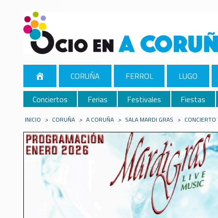
CORUÑA
FERROL
LUGO
Conciertos
Ferias
Festivales
Fiestas
INICIO
>
CORUÑA
>
A CORUÑA
>
SALA MARDI GRAS
>
CONCIERTO 