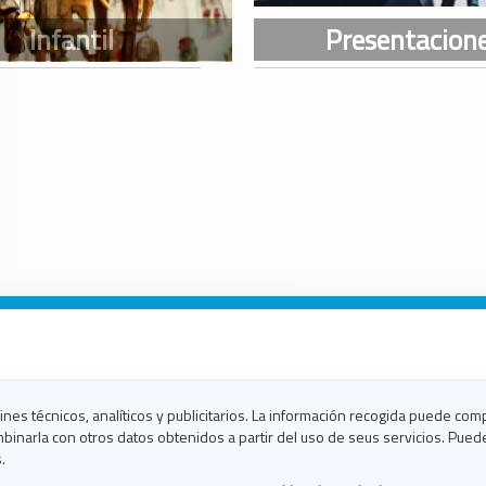
n Galicia
n Coruña
n Ferrol
fines técnicos, analíticos y publicitarios. La información recogida puede com
n Lugo
binarla con otros datos obtenidos a partir del uso de seus servicios. Pued
en Ourense
.
en Pontevedra