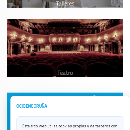
Avisos Legales
Ocio en Galicia
OCIOENCORUÑA
Política de Privacidad
Ocio en Coruña
Contacto
Ocio en Ferrol
Este sitio web utiliza cookies propias y de terceros con
Política de Cookies
Ocio en Lugo