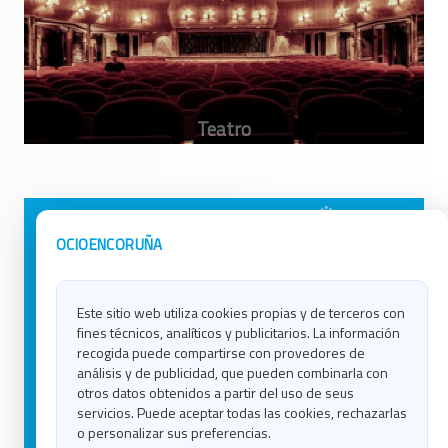
Avisos Legales
Ocio en Galicia
OCIOENCORUÑA
Política de Privacidad
Ocio en Coruña
Contacto
Ocio en Ferrol
Este sitio web utiliza cookies propias y de terceros con
Política de Cookies
Ocio en Lugo
fines técnicos, analíticos y publicitarios. La información
Ocio en Ourense
recogida puede compartirse con provedores de
Ocio en Pontevedra
análisis y de publicidad, que pueden combinarla con
Ocio en Santiago
otros datos obtenidos a partir del uso de seus
Ocio en Vigo
servicios. Puede aceptar todas las cookies, rechazarlas
o personalizar sus preferencias.
Blog