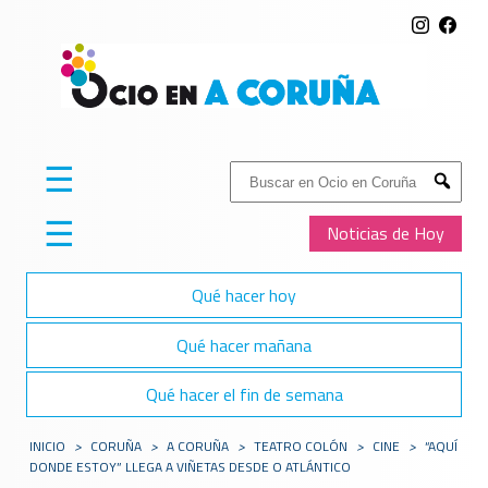
☰
Buscar:
Submit
☰
Noticias de Hoy
Qué hacer hoy
Qué hacer mañana
Qué hacer el fin de semana
INICIO
>
CORUÑA
>
A CORUÑA
>
TEATRO COLÓN
>
CINE
>
“AQUÍ
DONDE ESTOY” LLEGA A VIÑETAS DESDE O ATLÁNTICO