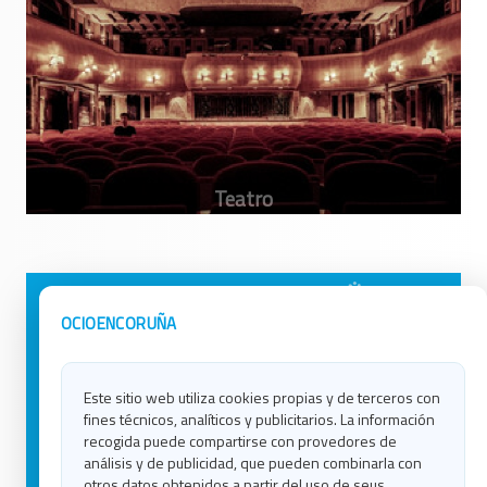
Avisos Legales
Ocio en Galicia
OCIOENCORUÑA
Política de Privacidad
Ocio en Coruña
Contacto
Ocio en Ferrol
Este sitio web utiliza cookies propias y de terceros con
Política de Cookies
Ocio en Lugo
fines técnicos, analíticos y publicitarios. La información
Ocio en Ourense
recogida puede compartirse con provedores de
Ocio en Pontevedra
análisis y de publicidad, que pueden combinarla con
Ocio en Santiago
otros datos obtenidos a partir del uso de seus