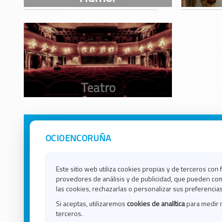
OCIOENCORUÑA
Avisos Legales
Ocio e
Política de Privacidad
Ocio e
Contacto
Ocio e
Este sitio web utiliza cookies propias y de terceros con 
Política de Cookies
Ocio e
provedores de análisis y de publicidad, que pueden com
Ocio 
las cookies, rechazarlas o personalizar sus preferencias
Ocio 
Si aceptas, utilizaremos
cookies de analítica
para medir 
Ocio e
terceros.
Ocio e