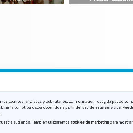
n Galicia
n Coruña
n Ferrol
fines técnicos, analíticos y publicitarios. La información recogida puede com
n Lugo
binarla con otros datos obtenidos a partir del uso de seus servicios. Pued
en Ourense
.
en Pontevedra
nuestra audiencia. También utilizaremos
cookies de marketing
para mostrar
n Santiago
n Vigo