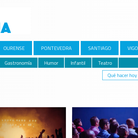
OURENSE
PONTEVEDRA
SANTIAGO
VIGO
Gastronomía
Humor
Infantil
Teatro
Qué hacer hoy