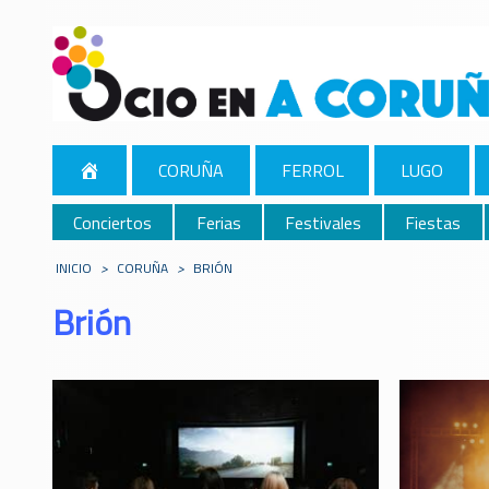
CORUÑA
FERROL
LUGO
Conciertos
Ferias
Festivales
Fiestas
INICIO
>
CORUÑA
>
BRIÓN
Brión