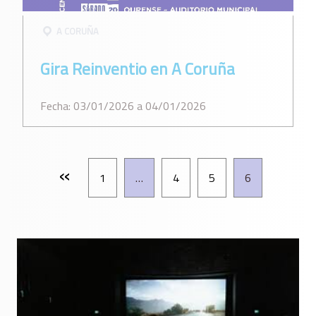
A CORUÑA
Gira Reinventio en A Coruña
Fecha: 03/01/2026 a 04/01/2026
«
1
…
4
5
6