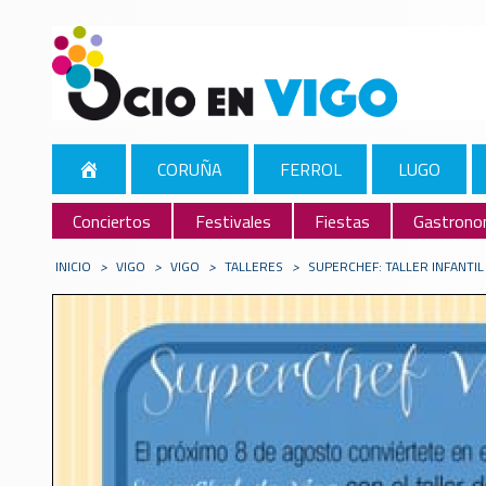
CORUÑA
FERROL
LUGO
Conciertos
Festivales
Fiestas
Gastrono
INICIO
>
VIGO
>
VIGO
>
TALLERES
>
SUPERCHEF: TALLER INFANTIL