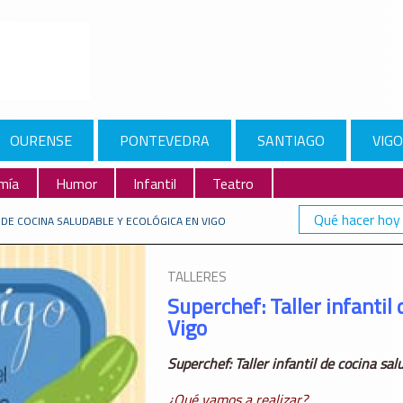
OURENSE
PONTEVEDRA
SANTIAGO
VIGO
mía
Humor
Infantil
Teatro
Qué hacer hoy
 DE COCINA SALUDABLE Y ECOLÓGICA EN VIGO
TALLERES
Superchef: Taller infantil
Vigo
Superchef: Taller infantil de cocina sal
¿Qué vamos a realizar?