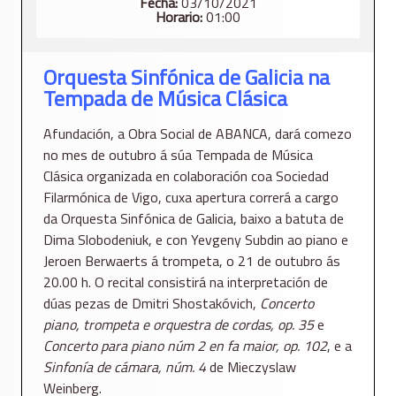
Fecha:
03/10/2021
Horario:
01:00
Orquesta Sinfónica de Galicia na
Tempada de Música Clásica
Afundación, a Obra Social de ABANCA, dará comezo
no mes de outubro á súa Tempada de Música
Clásica organizada en colaboración coa Sociedad
Filarmónica de Vigo,
cuxa apertura correrá a cargo
da Orquesta Sinfónica de Galicia, baixo a batuta de
Dima Slobodeniuk, e con Yevgeny Subdin ao piano e
Jeroen Berwaerts á trompeta, o 21 de outubro ás
20.00 h. O recital consistirá na interpretación de
dúas pezas de Dmitri Shostakóvich,
Concerto
piano, trompeta e orquestra de cordas, op. 35
e
Concerto para piano núm 2 en fa maior, op. 102
, e a
Sinfonía de cámara, núm. 4
de Mieczyslaw
Weinberg.