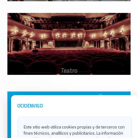
Avisos Legales
Ocio en Galicia
OCIOENVIGO
Política de Privacidad
Ocio en Coruña
Contacto
Ocio en Ferrol
Este sitio web utiliza cookies propias y de terceros con
Política de Cookies
Ocio en Lugo
fines técnicos, analíticos y publicitarios. La información
Ocio en Ourense