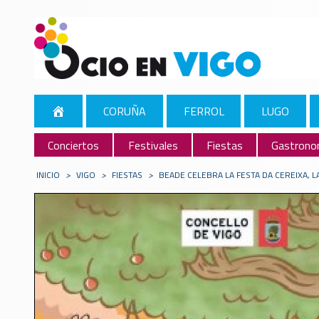
CORUÑA
FERROL
LUGO
Conciertos
Festivales
Fiestas
Gastrono
INICIO
>
VIGO
>
FIESTAS
>
BEADE CELEBRA LA FESTA DA CEREIXA, L