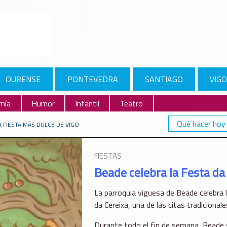
OURENSE
PONTEVEDRA
SANTIAGO
VIGO
mía
Humor
Infantil
Teatro
Qué hacer hoy
A FIESTA MÁS DULCE DE VIGO
FIESTAS
Beade celebra la Festa da 
La parroquia viguesa de Beade celebra l
da Cereixa, una de las citas tradicional
Durante todo el fin de semana, Beade 