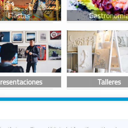
n Galicia
n Coruña
n Ferrol