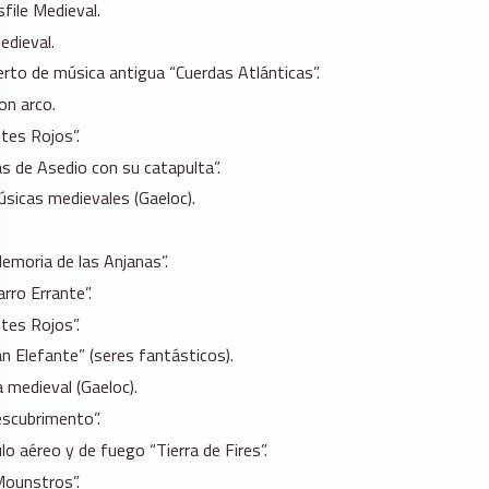
file Medieval.
edieval.
rto de música antigua “Cuerdas Atlánticas”.
on arco.
tes Rojos”.
as de Asedio con su catapulta”.
úsicas medievales (Gaeloc).
emoria de las Anjanas”.
rro Errante”.
tes Rojos”.
an Elefante” (seres fantásticos).
 medieval (Gaeloc).
Descubrimento”.
lo aéreo y de fuego “Tierra de Fires”.
Mounstros”.