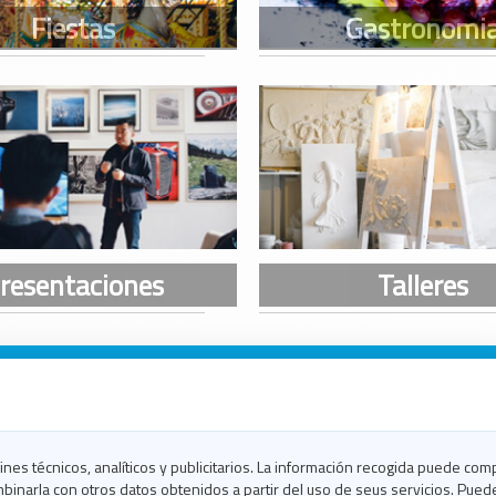
n Galicia
n Coruña
n Ferrol
fines técnicos, analíticos y publicitarios. La información recogida puede com
n Lugo
binarla con otros datos obtenidos a partir del uso de seus servicios. Pued