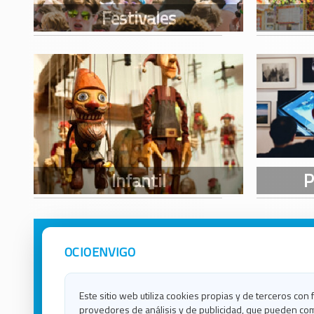
OCIOENVIGO
Avisos Legales
Ocio e
Política de Privacidad
Ocio e
Contacto
Ocio e
Este sitio web utiliza cookies propias y de terceros con 
Política de Cookies
Ocio e
provedores de análisis y de publicidad, que pueden com