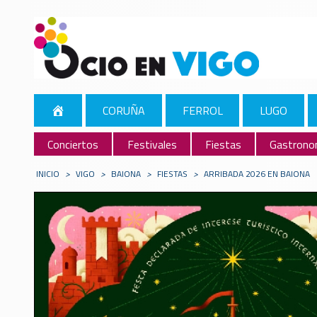
CORUÑA
FERROL
LUGO
Conciertos
Festivales
Fiestas
Gastrono
INICIO
>
VIGO
>
BAIONA
>
FIESTAS
>
ARRIBADA 2026 EN BAIONA