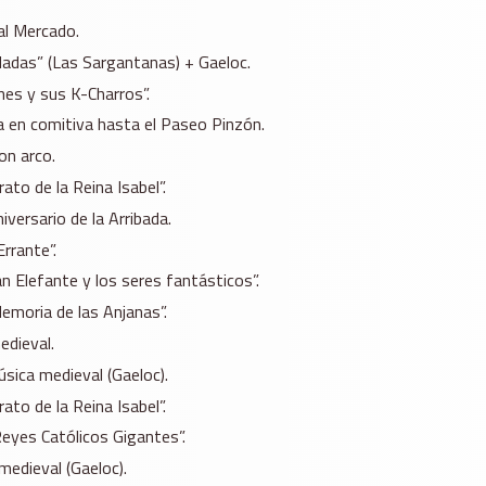
al Mercado.
Hadas” (Las Sargantanas) + Gaeloc.
nes y sus K-Charros”.
da en comitiva hasta el Paseo Pinzón.
on arco.
ato de la Reina Isabel”.
versario de la Arribada.
rrante”.
an Elefante y los seres fantásticos”.
emoria de las Anjanas”.
edieval.
úsica medieval (Gaeloc).
ato de la Reina Isabel”.
Reyes Católicos Gigantes”.
medieval (Gaeloc).