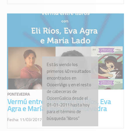
Estás viendo los
primeros 40 resultados
encontrados en
OcioenVigo y en el resto
de cabeceras de
PONTEVEDRA
OcioenGalicia desde el
Vermú entre libros con Eli Ríos, Eva
01-01-2011 hasta hoy
Agra e María Lado, en Pontevedra
para el término de
búsqueda "libros"
Fecha: 11/03/2017 - 12:30 a 12:30h.