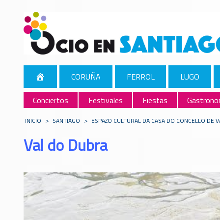
CORUÑA
FERROL
LUGO
Conciertos
Festivales
Fiestas
Gastrono
INICIO
>
SANTIAGO
>
ESPAZO CULTURAL DA CASA DO CONCELLO DE 
Val do Dubra